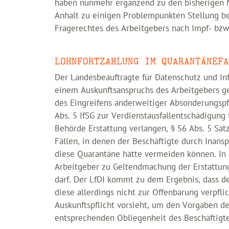
haben nunmehr ergänzend zu den bisherigen 
Anhalt zu einigen Problempunkten Stellung be
Fragerechtes des Arbeitgebers nach Impf- bzw
LOHNFORTZAHLUNG IM QUARANTÄNEFA
Der Landesbeauftragte für Datenschutz und Inf
einem Auskunftsanspruchs des Arbeitgebers g
des Eingreifens anderweitiger Absonderungspfl
Abs. 5 IfSG zur Verdienstausfallentschädigun
Behörde Erstattung verlangen, § 56 Abs. 5 Sat
Fällen, in denen der Beschäftigte durch Inans
diese Quarantäne hätte vermeiden können. In 
Arbeitgeber zu Geltendmachung der Erstattung
darf. Der LfDI kommt zu dem Ergebnis, dass de
diese allerdings nicht zur Offenbarung verpfl
Auskunftspflicht vorsieht, um den Vorgaben de
entsprechenden Obliegenheit des Beschäftigt