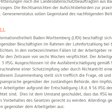
Mitteilungen noch die Landesdatenschutzbeauftragten aus B
zogen. Die Rechtsansichten der Aufsichtsbehörden zur praxi
. Genesenenstatus sollen Gegenstand des nachfolgenden Beit
LL
ormationsfreiheit Baden-Württemberg (LfDI) beschäftigt sich
egenüber Beschäftigten im Rahmen der Lohnfortzahlung bei 
ichten. In den vorbezeichneten Fällen ist der Arbeitgeber re
g für den Zeitraum von sechs Wochen verpflichtet. Der Arbei
z 3 IfSG. Ausgeschlossen ist die Ausfallentschädigung gemäß §
pruchnahme einer Schutzimpfung oder durch Nichtantritt eine
diesem Zusammenhang stellt sich trefflich die Frage, ob un
sansprüche gegenüber der zuständigen Behörde, den Impfstat
r Arbeitgeber aufgrund der Entschädigung i.R.d. § 56 IfSG de
ichtet sind. Dies ist dem Umstand geschuldet, dass das IfSG 
s Vorbehaltes des Gesetzes gerecht zu werden. Allerdings ge
en gegenüber dem Arbeitgeber aus: