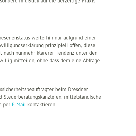
sondere mit Blick auf die derzeitige Praxis
nesenenstatus weiterhin nur aufgrund einer
lligungserklärung prinzipiell offen, diese
ilt nach nunmehr klarerer Tendenz unter den
iwillig mitteilen, ohne dass dem eine Abfrage
ssicherheitsbeauftragter beim Dresdner
nd Steuerberatungskanzleien, mittelständische
n per
E-Mail
kontaktieren.