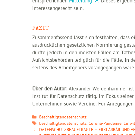
entsprechenden
Mitteilung
. Dieses Ergebni
interessengerecht sein.
FAZIT
Zusammenfassend lässt sich festhalten, dass 
ausdrücklichen gesetzlichen Normierung gestat
dürfte jedoch in den meisten Fällen am Tatbe
Aufsichtsbehörden lediglich für die Fälle, in 
seitens des Arbeitgebers vorangegangen wäre
Über den Autor:
Alexander Weidenhammer ist R
Institut für Datenschutz tätig. Im Fokus sein
Unternehmen sowie Vereine. Für Anregungen 
Kategorien
Beschäftigtendatenschutz
Schlagwörter
Beschäftigtendatenschutz
,
Corona-Pandemie
,
Einwi
DATENSCHUTZBEAUFTRAGTE – ERKLÄRBÄR UND VE