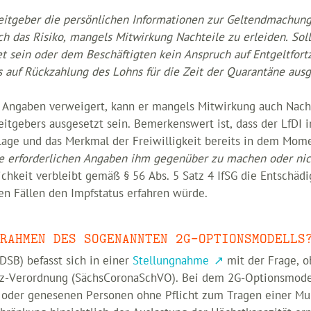
beitgeber die persönlichen Informationen zur Geltendmachung
doch das Risiko, mangels Mitwirkung Nachteile zu erleiden. Sol
t sein oder dem Beschäftigten kein Anspruch auf Entgeltfort
 auf Rückzahlung des Lohns für die Zeit der Quarantäne ausg
 Angaben verweigert, kann er mangels Mitwirkung auch Nacht
itgebers ausgesetzt sein. Bemerkenswert ist, dass der LfDI 
lage und das Merkmal der Freiwilligkeit bereits in dem Mome
die erforderlichen Angaben ihm gegenüber zu machen oder nic
ichkeit verbleibt gemäß § 56 Abs. 5 Satz 4 IfSG die Entschäd
sen Fällen den Impfstatus erfahren würde.
RAHMEN DES SOGENANNTEN 2G-OPTIONSMODELLS
DSB) befasst sich in einer
Stellungnahme
mit der Frage, o
tz-Verordnung (SächsCoronaSchVO). Bei dem 2G-Optionsmod
oder genesenen Personen ohne Pflicht zum Tragen einer Mu