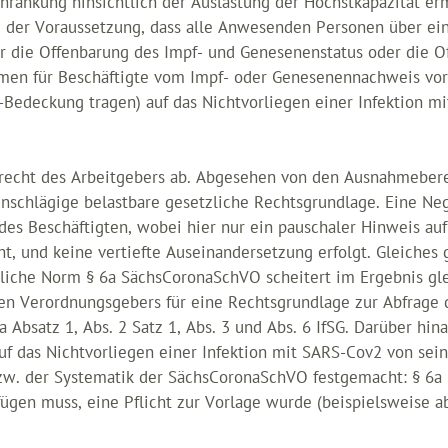
hränkung hinsichtlich der Auslastung der Höchstkapazität 
g der Voraussetzung, dass alle Anwesenden Personen über e
r die Offenbarung des Impf- und Genesenenstatus oder die Of
men für Beschäftigte vom Impf- oder Genesenennachweis vor,
edeckung tragen) auf das Nichtvorliegen einer Infektion m
echt des Arbeitgebers ab. Abgesehen von den Ausnahmeberei
einschlägige belastbare gesetzliche Rechtsgrundlage. Eine Ne
 des Beschäftigten, wobei hier nur ein pauschaler Hinweis au
t, und keine vertiefte Auseinandersetzung erfolgt. Gleiches g
dliche Norm § 6a SächsCoronaSchVO scheitert im Ergebnis gl
n Verordnungsgebers für eine Rechtsgrundlage zur Abfrage 
8a Absatz 1, Abs. 2 Satz 1, Abs. 3 und Abs. 6 IfSG. Darüber hin
uf das Nichtvorliegen einer Infektion mit SARS-Cov2 von sein
w. der Systematik der SächsCoronaSchVO festgemacht: § 6a S
ügen muss, eine Pflicht zur Vorlage wurde (beispielsweise a