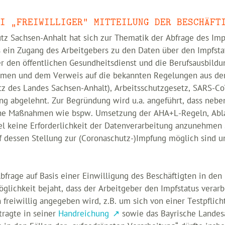
I „FREIWILLIGER“ MITTEILUNG DER BESCHÄFT
tz Sachsen-Anhalt hat sich zur Thematik der Abfrage des Im
ss ein Zugang des Arbeitgebers zu den Daten über den Impfsta
ber den öffentlichen Gesundheitsdienst und die Berufsausbil
ormen und dem Verweis auf die bekannten Regelungen aus de
z des Landes Sachsen-Anhalt), Arbeitsschutzgesetz, SARS-Co
abgelehnt. Zur Begründung wird u.a. angeführt, dass neben 
sche Maßnahmen wie bspw. Umsetzung der AHA+L-Regeln, Abla
l keine Erforderlichkeit der Datenverarbeitung anzunehmen s
f dessen Stellung zur (Coronaschutz-)Impfung möglich sind u
 Abfrage auf Basis einer Einwilligung des Beschäftigten in de
öglichkeit bejaht, dass der Arbeitgeber den Impfstatus verar
 freiwillig angegeben wird, z.B. um sich von einer Testpflich
tragte in seiner
Handreichung
sowie das Bayrische Landesa