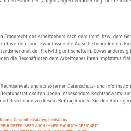
s in den Fällen der „aufgedrängten Verarbeitung“ dürfte insbe
ein Fragerecht des Arbeitgebers nach dem Impf- bzw. dem Ge
tet werden kann. Zwar lassen die Aufsichtsbehörden die Einwi
standsmerkmal der Freiwilligkeit scheitern. Etwas anderes g
denen die Beschäftigten dem Arbeitgeber ihren Impfstatus fre
.
echtsanwalt und als externer Datenschutz- und Information
er Beratungstätigkeiten liegen insbesondere Rechtsanwalts- u
und Reaktionen zu diesem Beitrag können Sie den Autor ger
lligung
,
Gesundheitsdaten
,
Impfstatus
RBÜNDETER, ABER AUCH IMMER FACHLICH GEEIGNET?