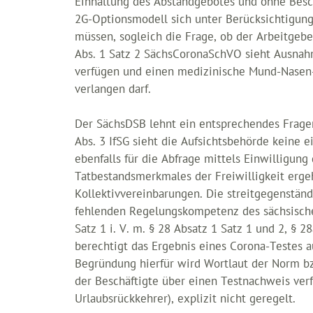
Einhaltung des Abstandgebotes und ohne Besc
2G-Optionsmodell sich unter Berücksichtigun
müssen, sogleich die Frage, ob der Arbeitgebe
Abs. 1 Satz 2 SächsCoronaSchVO sieht Ausnah
verfügen und einen medizinische Mund-Nasen-B
verlangen darf.
Der SächsDSB lehnt ein entsprechendes Frager
Abs. 3 IfSG sieht die Aufsichtsbehörde keine 
ebenfalls für die Abfrage mittels Einwilligung
Tatbestandsmerkmales der Freiwilligkeit ergeh
Kollektivvereinbarungen. Die streitgegenstän
fehlenden Regelungskompetenz des sächsische
Satz 1 i. V. m. § 28 Absatz 1 Satz 1 und 2, § 2
berechtigt das Ergebnis eines Corona-Testes a
Begründung hierfür wird Wortlaut der Norm bz
der Beschäftigte über einen Testnachweis verf
Urlaubsrückkehrer), explizit nicht geregelt.