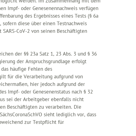
ermöglicht werden. Im Zusammenhang mit dem
inen Impf- oder Genesenennachweis verfügen
fenbarung des Ergebnisses eines Tests (§ 6a
 sofern diese über einen Testnachweis
it SARS-CoV-2 von seinen Beschäftigten
chen der §§ 23a Satz 1, 23 Abs. 3 und § 36
gierung der Anspruchsgrundlage erfolgt
f das häufige Fehlen des
ilt für die Verarbeitung aufgrund von
eichermaßen, hier jedoch aufgrund der
des Impf- oder Genesenenstatus nach § 32
aus sei der Arbeitgeber ebenfalls nicht
en Beschäftigten zu verarbeiten. Die
ächsCoronaSchVO sieht lediglich vor, dass
bweichend zur Testpflicht für