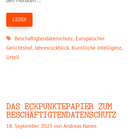
den Monaten …
LESEN
Schlagwörter
Beschäftigtendatenschutz
,
Europäischer
Gerichtshof
,
Jahresrückblick
,
Künstliche Intelligenz
,
Urteil
DAS ECKPUNKTEPAPIER ZUM
BESCHÄFTIGTENDATENSCHUTZ
18. September 2023
von
Andreas Nanos