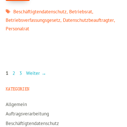
Schlagwörter
Beschäftigtendatenschutz
,
Betriebsrat
,
Betriebsverfassungsgesetz
,
Datenschutzbeauftragter
,
Personalrat
Seite
Seite
Seite
1
2
3
Weiter
→
KATEGORIEN
Allgemein
Auftragsverarbeitung
Beschäftigtendatenschutz