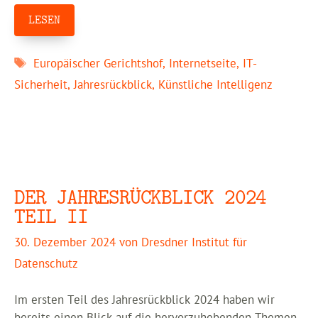
LESEN
Schlagwörter
Europäischer Gerichtshof
,
Internetseite
,
IT-
Sicherheit
,
Jahresrückblick
,
Künstliche Intelligenz
DER JAHRESRÜCKBLICK 2024
TEIL II
30. Dezember 2024
von
Dresdner Institut für
Datenschutz
Im ersten Teil des Jahresrückblick 2024 haben wir
bereits einen Blick auf die hervorzuhebenden Themen