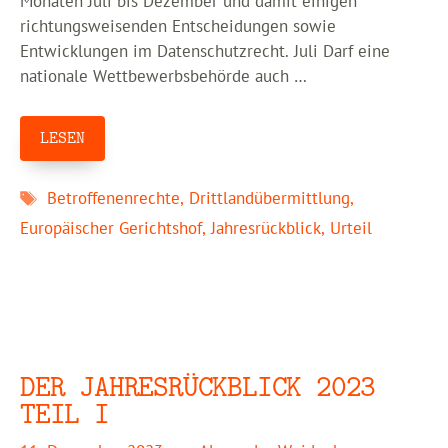
Monaten Juli bis Dezember und damit einigen
richtungsweisenden Entscheidungen sowie
Entwicklungen im Datenschutzrecht. Juli Darf eine
nationale Wettbewerbsbehörde auch …
LESEN
Schlagwörter
Betroffenenrechte
,
Drittlandübermittlung
,
Europäischer Gerichtshof
,
Jahresrückblick
,
Urteil
DER JAHRESRÜCKBLICK 2023
TEIL I