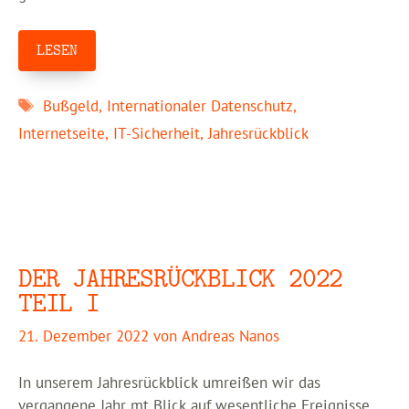
LESEN
Schlagwörter
Bußgeld
,
Internationaler Datenschutz
,
Internetseite
,
IT-Sicherheit
,
Jahresrückblick
DER JAHRESRÜCKBLICK 2022
TEIL I
21. Dezember 2022
von
Andreas Nanos
In unserem Jahresrückblick umreißen wir das
vergangene Jahr mt Blick auf wesentliche Ereignisse