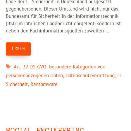
Lage der IT-Sicherheit in Deutschland ausgesetzt
gegenübersehen. Dieser Umstand wird nicht nur das
Bundesamt für Sicherheit in der Informationstechnik
(BSI) im jährlichen Lagebericht dargelegt, sondern ist
neben den Fachinformationsquellen zuweilen …
LESEN
Schlagwörter
Art. 32 DS-GVO
,
besondere Kategorien von
personenbezogenen Daten
,
Datenschutzverletzung
,
IT-
Sicherheit
,
Ransomware
SOCIAL ENGINEERING