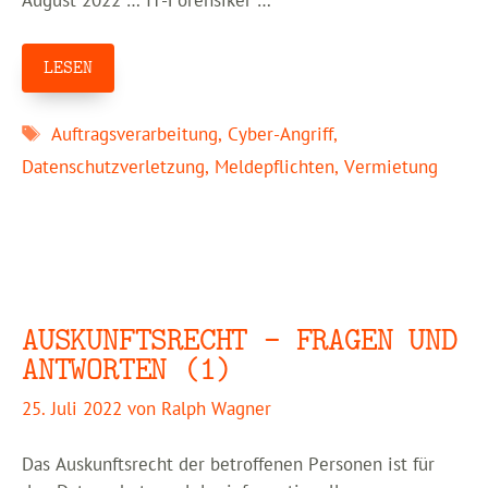
August 2022 … IT-Forensiker …
LESEN
Schlagwörter
Auftragsverarbeitung
,
Cyber-Angriff
,
Datenschutzverletzung
,
Meldepflichten
,
Vermietung
AUSKUNFTSRECHT – FRAGEN UND
ANTWORTEN (1)
25. Juli 2022
von
Ralph Wagner
Das Auskunftsrecht der betroffenen Personen ist für