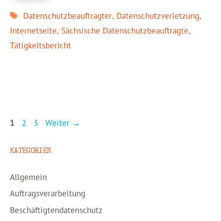
Schlagwörter
Datenschutzbeauftragter
,
Datenschutzverletzung
,
Internetseite
,
Sächsische Datenschutzbeauftragte
,
Tätigkeitsbericht
Seite
Seite
Seite
1
2
3
Weiter
→
KATEGORIEN
Allgemein
Auftragsverarbeitung
Beschäftigtendatenschutz