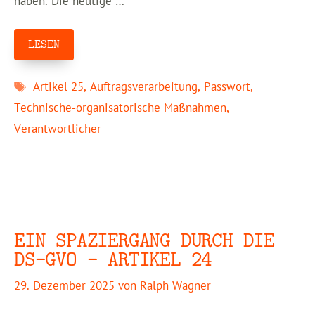
haben. Die heutige …
LESEN
Schlagwörter
Artikel 25
,
Auftragsverarbeitung
,
Passwort
,
Technische-organisatorische Maßnahmen
,
Verantwortlicher
EIN SPAZIERGANG DURCH DIE
DS-GVO – ARTIKEL 24
29. Dezember 2025
von
Ralph Wagner