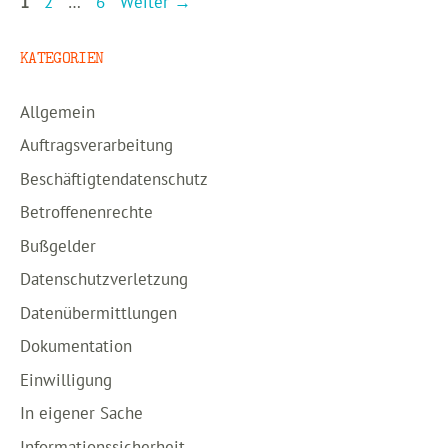
Seite
Seite
Seite
1
2
…
6
Weiter
→
KATEGORIEN
Allgemein
Auftragsverarbeitung
Beschäftigtendatenschutz
Betroffenenrechte
Bußgelder
Datenschutzverletzung
Datenübermittlungen
Dokumentation
Einwilligung
In eigener Sache
Informationssicherheit