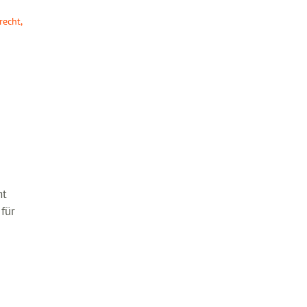
recht
,
ht
für