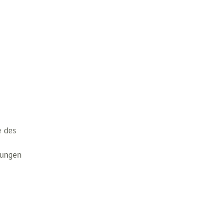
e des
lungen