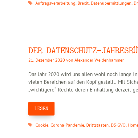
Schlagwörter
Auftragsverarbeitung
,
Brexit
,
Datenübermittlungen
,
Dr
DER DATENSCHUTZ-JAHRESRÜ
21. Dezember 2020
von
Alexander Weidenhammer
Das Jahr 2020 wird uns allen wohl noch lange i
vielen Bereichen auf den Kopf gestellt. Mit Sich
„wichtigere“ Rechte deren Einhaltung derzeit ge
LESEN
Schlagwörter
Cookie
,
Corona-Pandemie
,
Drittstaaten
,
DS-GVO
,
Home