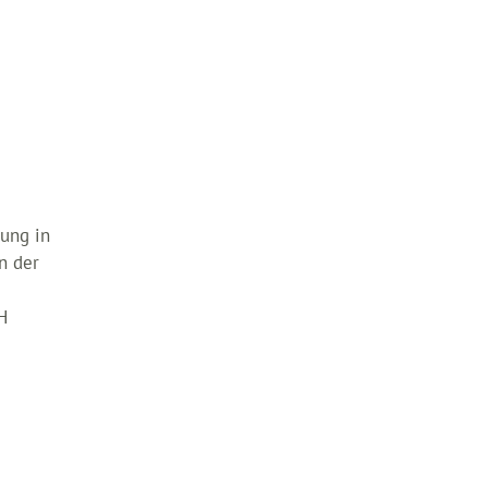
ung in
n der
H