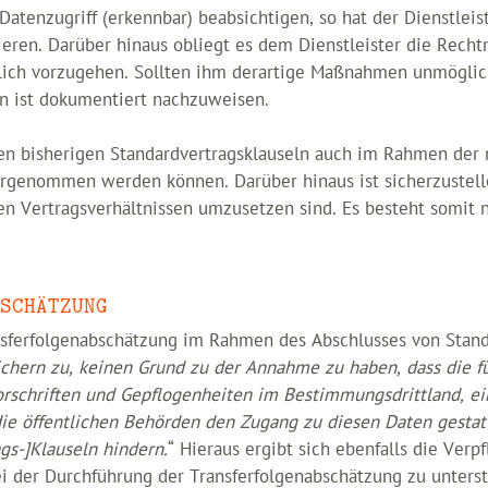
Datenzugriff (erkennbar) beabsichtigen, so hat der Dienstlei
ren. Darüber hinaus obliegt es dem Dienstleister die Rechtm
ich vorzugehen. Sollten ihm derartige Maßnahmen unmöglich s
n ist dokumentiert nachzuweisen.
den bisherigen Standardvertragsklauseln auch im Rahmen der
rgenommen werden können. Darüber hinaus ist sicherzustelle
n Vertragsverhältnissen umzusetzen sind. Es besteht somit 
SCHÄTZUNG
nsferfolgenabschätzung im Rahmen des Abschlusses von Standar
ichern zu, keinen Grund zu der Annahme zu haben, dass die 
rschriften und Gepflogenheiten im Bestimmungsdrittland, ei
 öffentlichen Behörden den Zugang zu diesen Daten gestatt
gs-]Klauseln hindern.
“ Hieraus ergibt sich ebenfalls die Verp
i der Durchführung der Transferfolgenabschätzung zu unterst