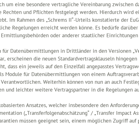
sich um eine besondere vertragliche Vereinbarung zwischen
e Rechten und Pflichten festgelegt werden. Hierdurch wird e
ebt. Im Rahmen des „Schrems II“-Urteils konstatierte der Eu
liche Regelungen erreicht werden könne. Es bedürfe darüber
 Ermittlungsbehörden oder anderer staatlicher Einrichtungen
 für Datenübermittlungen in Drittländer in den Versionen „V
ar, erscheinen die neuen Standardvertragsklauseln hingegen n
, dass ein jeweils auf den Einzelfall angepasstes Vertragsw
lls Module für Datenübermittlungen von einem Auftragsverarb
 Verantwortlichen. Weiterhin können von nun an auch Festl
ffen und leichter weitere Vertragspartner in die Regelungen
ikobasierten Ansatzes, welcher insbesondere den Anforderung
kumentation („Transferfolgenabschätzung“ / „Transfer Impact 
Garantien müssen geeignet sein, einem möglichen Zugriff auf