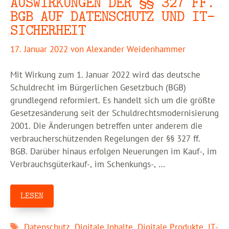
AUSWIRKUNGEN DER §§ 327 FF.
BGB AUF DATENSCHUTZ UND IT-
SICHERHEIT
17. Januar 2022
von
Alexander Weidenhammer
Mit Wirkung zum 1. Januar 2022 wird das deutsche
Schuldrecht im Bürgerlichen Gesetzbuch (BGB)
grundlegend reformiert. Es handelt sich um die größte
Gesetzesänderung seit der Schuldrechtsmodernisierung
2001. Die Änderungen betreffen unter anderem die
verbraucherschützenden Regelungen der §§ 327 ff.
BGB. Darüber hinaus erfolgen Neuerungen im Kauf-, im
Verbrauchsgüterkauf-, im Schenkungs-, …
LESEN
Schlagwörter
Datenschutz
,
Digitale Inhalte
,
Digitale Produkte
,
IT-