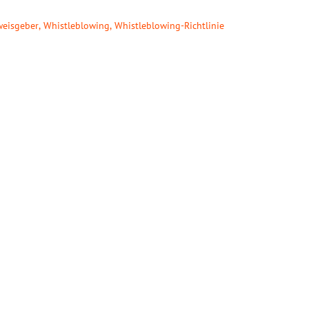
weisgeber
,
Whistleblowing
,
Whistleblowing-Richtlinie