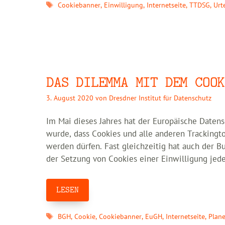
Schlagwörter
Cookiebanner
,
Einwilligung
,
Internetseite
,
TTDSG
,
Urte
DAS DILEMMA MIT DEM COOK
3. August 2020
von
Dresdner Institut für Datenschutz
Im Mai dieses Jahres hat der Europäische Datens
wurde, dass Cookies und alle anderen Trackingto
werden dürfen. Fast gleichzeitig hat auch der B
der Setzung von Cookies einer Einwilligung jed
LESEN
Schlagwörter
BGH
,
Cookie
,
Cookiebanner
,
EuGH
,
Internetseite
,
Plan