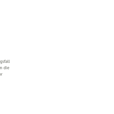
sfall
m die
or