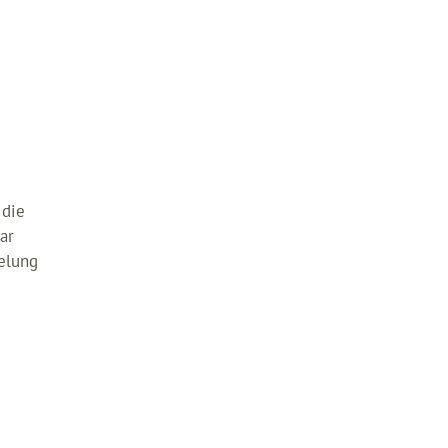
 die
ar
selung