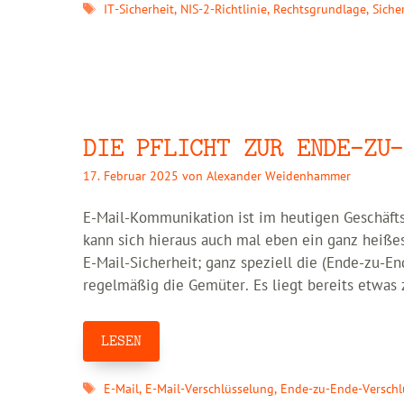
Schlagwörter
IT-Sicherheit
,
NIS-2-Richtlinie
,
Rechtsgrundlage
,
Siche
DIE PFLICHT ZUR ENDE-ZU-
17. Februar 2025
von
Alexander Weidenhammer
E-Mail-Kommunikation ist im heutigen Geschäft
kann sich hieraus auch mal eben ein ganz heiße
E-Mail-Sicherheit; ganz speziell die (Ende-zu-E
regelmäßig die Gemüter. Es liegt bereits etwas 
LESEN
Schlagwörter
E-Mail
,
E-Mail-Verschlüsselung
,
Ende-zu-Ende-Verschl