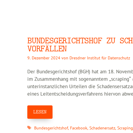
BUNDESGERICHTSHOF ZU SCH
VORFÄLLEN
9. Dezember 2024
von
Dresdner Institut für Datenschutz
Der Bundesgerichtshof (BGH) hat am 18. Novemb
im Zusammenhang mit sogenanntem „scraping“ (
unterinstanzlichen Urteilen die Schadensersatz
eines Leitentscheidungsverfahrens hiervon abwe
LESEN
Schlagwörter
Bundesgerichtshof
,
Facebook
,
Schadenersatz
,
Scrapin