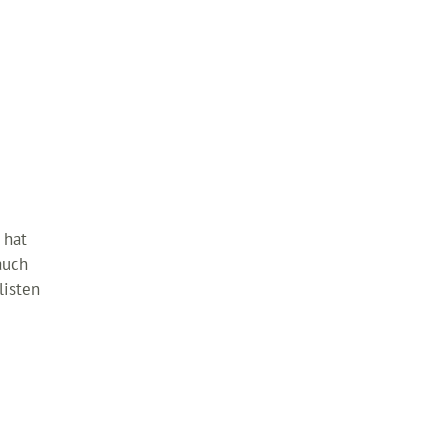
 hat
auch
isten