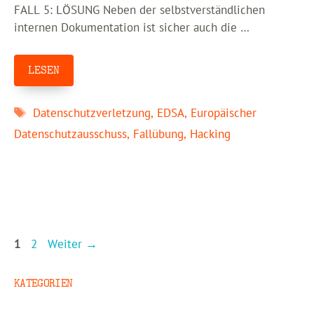
FALL 5: LÖSUNG Neben der selbstverständlichen
internen Dokumentation ist sicher auch die …
LESEN
Schlagwörter
Datenschutzverletzung
,
EDSA
,
Europäischer
Datenschutzausschuss
,
Fallübung
,
Hacking
Seite
Seite
1
2
Weiter
→
KATEGORIEN