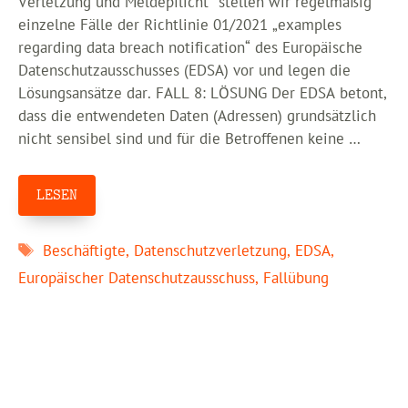
Verletzung und Meldepflicht“ stellen wir regelmäßig
einzelne Fälle der Richtlinie 01/2021 „examples
regarding data breach notification“ des Europäische
Datenschutzausschusses (EDSA) vor und legen die
Lösungsansätze dar. FALL 8: LÖSUNG Der EDSA betont,
dass die entwendeten Daten (Adressen) grundsätzlich
nicht sensibel sind und für die Betroffenen keine …
LESEN
Schlagwörter
Beschäftigte
,
Datenschutzverletzung
,
EDSA
,
Europäischer Datenschutzausschuss
,
Fallübung