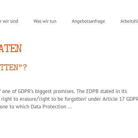
 wir sind
Was wir tun
Angebotsanfrage
Arbeitshi
ATEN
TTEN”?
of one of GDPR’s biggest promises. The EDPB stated in its
ight to erasure/‘right to be forgotten’ under Article 17 GDPR
 one to which Data Protection …