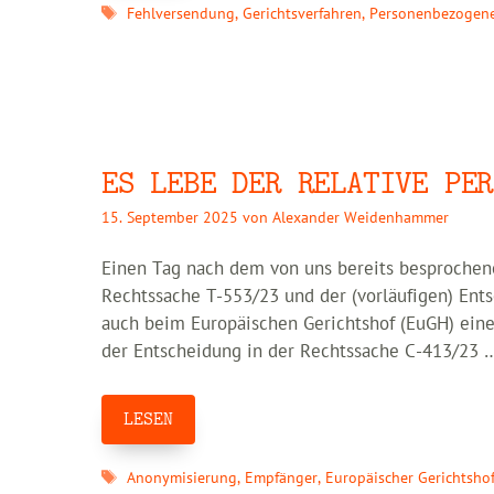
Schlagwörter
Fehlversendung
,
Gerichtsverfahren
,
Personenbezogen
ES LEBE DER RELATIVE PER
15. September 2025
von
Alexander Weidenhammer
Einen Tag nach dem von uns bereits besprochene
Rechtssache T-553/23 und der (vorläufigen) Ent
auch beim Europäischen Gerichtshof (EuGH) eine
der Entscheidung in der Rechtssache C-413/23 
LESEN
Schlagwörter
Anonymisierung
,
Empfänger
,
Europäischer Gerichtsho