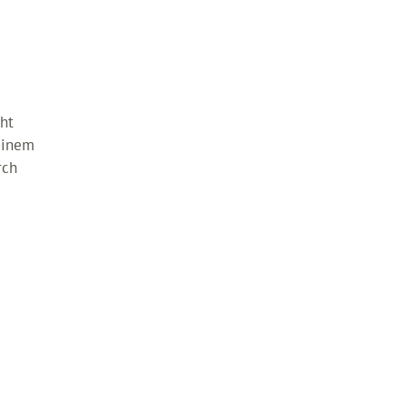
ht
 einem
rch