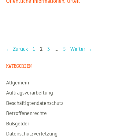
Öffentliche Informationen
,
Urteil
Seite
Seite
Seite
Seite
←
Zurück
1
2
3
…
5
Weiter
→
KATEGORIEN
Allgemein
Auftragsverarbeitung
Beschäftigtendatenschutz
Betroffenenrechte
Bußgelder
Datenschutzverletzung