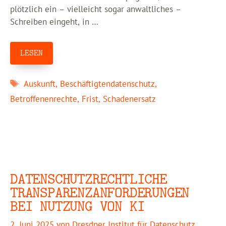
plötzlich ein – vielleicht sogar anwaltliches –
Schreiben eingeht, in …
LESEN
Schlagwörter
Auskunft
,
Beschäftigtendatenschutz
,
Betroffenenrechte
,
Frist
,
Schadenersatz
DATENSCHUTZRECHTLICHE
TRANSPARENZANFORDERUNGEN
BEI NUTZUNG VON KI
2. Juni 2025
von
Dresdner Institut für Datenschutz