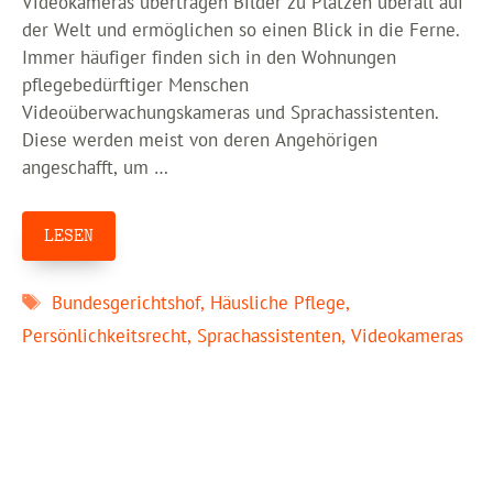
Videokameras übertragen Bilder zu Plätzen überall auf
der Welt und ermöglichen so einen Blick in die Ferne.
Immer häufiger finden sich in den Wohnungen
pflegebedürftiger Menschen
Videoüberwachungskameras und Sprachassistenten.
Diese werden meist von deren Angehörigen
angeschafft, um …
LESEN
Schlagwörter
Bundesgerichtshof
,
Häusliche Pflege
,
Persönlichkeitsrecht
,
Sprachassistenten
,
Videokameras