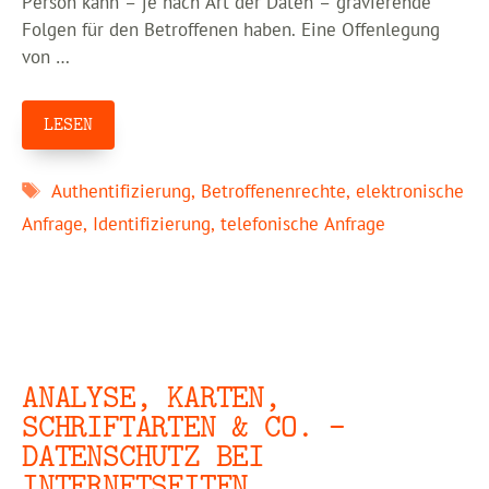
Person kann – je nach Art der Daten – gravierende
Folgen für den Betroffenen haben. Eine Offenlegung
von …
LESEN
Schlagwörter
Authentifizierung
,
Betroffenenrechte
,
elektronische
Anfrage
,
Identifizierung
,
telefonische Anfrage
ANALYSE, KARTEN,
SCHRIFTARTEN & CO. –
DATENSCHUTZ BEI
INTERNETSEITEN