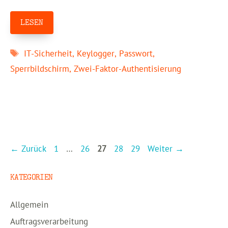
LESEN
Schlagwörter
IT-Sicherheit
,
Keylogger
,
Passwort
,
Sperrbildschirm
,
Zwei-Faktor-Authentisierung
Seite
Seite
Seite
Seite
Seite
←
Zurück
1
…
26
27
28
29
Weiter
→
KATEGORIEN
Allgemein
Auftragsverarbeitung