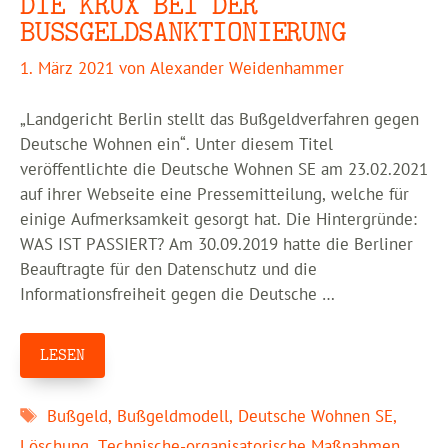
DIE KRUX BEI DER
BUSSGELDSANKTIONIERUNG
1. März 2021
von
Alexander Weidenhammer
„Landgericht Berlin stellt das Bußgeldverfahren gegen
Deutsche Wohnen ein“. Unter diesem Titel
veröffentlichte die Deutsche Wohnen SE am 23.02.2021
auf ihrer Webseite eine Pressemitteilung, welche für
einige Aufmerksamkeit gesorgt hat. Die Hintergründe:
WAS IST PASSIERT? Am 30.09.2019 hatte die Berliner
Beauftragte für den Datenschutz und die
Informationsfreiheit gegen die Deutsche …
LESEN
Schlagwörter
Bußgeld
,
Bußgeldmodell
,
Deutsche Wohnen SE
,
Löschung
,
Technische-organisatorische Maßnahmen